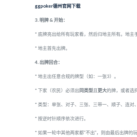
ggpoker德州官网下载
3. 明牌 & 开始：
* 底牌亮出给所有玩家看，然后归地主所有。地主
* 地主首先出牌。
4. 出牌回合：
* 地主出任意合规的牌型（如：一张3）。
* 下家（农民）必须出
同类型
且
更大
的牌，或者选择
* 类型：单张、对子、三张、三带一、顺子、连对
* 按逆时针顺序依次进行。
* 如果一轮中其他两家都“不出”，则由最后出牌