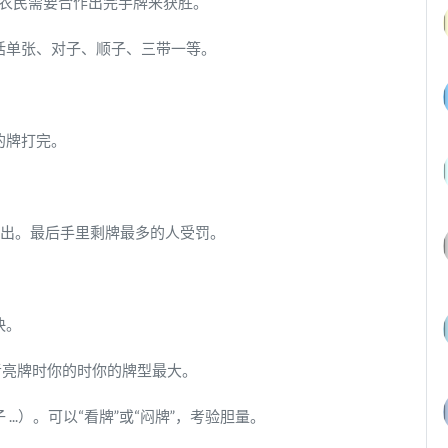
。农民需要合作出完手牌来获胜。
括单张、对子、顺子、三带一等。
的牌打完。
不出。最后手里剩牌最多的人受罚。
快。
者亮牌时你的时你的牌型最大。
子 ...）。可以“看牌”或“闷牌”，考验胆量。