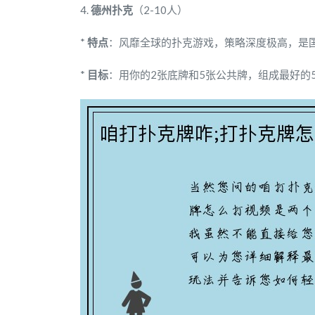
4.
德州扑克
（2-10人）
*
特点
：风靡全球的扑克游戏，策略深度极高，是
*
目标
：用你的2张底牌和5张公共牌，组成最好的