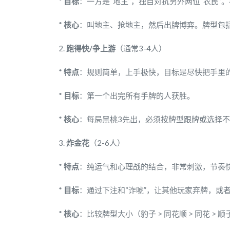
*
目标
：一方是“地主”，独自对抗另外两位“农民”
*
核心
：叫地主、抢地主，然后出牌博弈。牌型包
2.
跑得快/争上游
（通常3-4人）
*
特点
：规则简单，上手极快，目标是尽快把手里
*
目标
：第一个出完所有手牌的人获胜。
*
核心
：每局黑桃3先出，必须按牌型跟牌或选择
3.
炸金花
（2-6人）
*
特点
：纯运气和心理战的结合，非常刺激，节奏
*
目标
：通过下注和“诈唬”，让其他玩家弃牌，或
*
核心
：比较牌型大小（豹子 > 同花顺 > 同花 > 顺