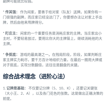
副牌可能就比较弱。
*
传其强：
作为闲家，要善于给对家（队友）送牌。如果你有一
门很强的副牌，而庄家已经没这门了，你要想办法让对家上手出
牌，然后由他来甩牌得分。
*
盯庄主：
闲家的一个重要任务是消耗庄家的主牌。当庄家出小
主时，不要轻易放过，要用比你大的主牌管上，继续消耗他的大
主牌。
*
争抠底：
游戏的最高潮之一。在残局阶段，阶段，如果判断庄
家主牌实力耗尽，要千方百计地组织力量，在最后一圈用大牌或
对子抠底，实现分数翻倍，这往往是翻盘的关键。
综合战术理念（进阶心法）
1.
记牌是基础：
不仅要记分牌（5、10、K），还要记关键张
（大小王、2、A），以及各门花色的张数。这是做出正确决策的
前提。