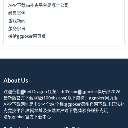
APP下载aa扑克平台是哪个公司
经典案例
游戏新闻
服务宗旨
接洽ggpoker网页版
About Us
欢迎莅临▓Red Dragon 红龙：dr09.com▓ggpoker俱乐部2026
最新版官方下载网址(100nbs.com)以下简称：ggpoker网页版
APP下载网址是多少✔全站,全称:ggpoker德州官网下载,多玩法扑
克竞技平台,官网地址及多端客户端下载,体验多样扑克玩
法!ggpoker官方下载中心