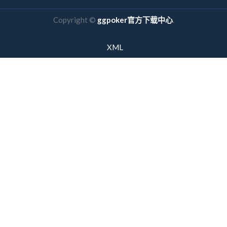
Copyright ©
ggpoker官方下载中心
.
XML