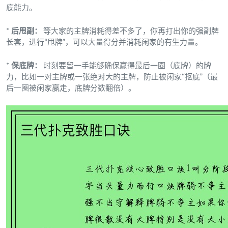
底能力。
*
后甩副：
等大家的主牌消耗得差不多了，你再打出你的强副牌
长套，进行“甩牌”，可以大量得分并消耗闲家的有生力量。
*
保底牌：
时刻要留一手能够确保赢得最后一圈（底牌）的牌
力，比如一对主牌或一张绝对大的主牌，防止被闲家“抠底”（最
后一圈被闲家赢走，底牌分数翻倍）。