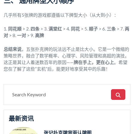
三、 通用牌型大小顺序
几乎所有5张牌的游戏都遵循以下牌型大小（从大到小）：
1.
同花顺
> 2.
四条
> 3.
满堂红
> 4.
同花
> 5.
顺子
> 6.
三条
> 7.
两
对
> 8.
一对
> 9.
高牌
总结来说
，五张扑克牌的玩法远不止是比大小。它是一个微缩的
策略世界，融合了数学概率、心理学、风险管理和高超的演技。
这正是其让人着迷数百年的原因——
牌在手上，更在心上
。希望
您在了解了这些“玄机”后，能更好地享受其中的乐趣！
最新资讯
张记扑克牌背面认牌图