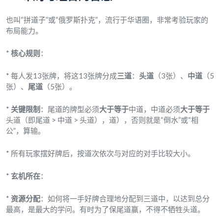
也叫“拼道子”或“俄罗斯扑克”，流行于华语圈，非常考验玩家的
布局能力。
*
核心规则
：
* 每人发13张牌，将这13张牌分成
三道
：
头道
（3张）、
中道
（5
张）、
尾道
（5张）。
*
关键限制
：尾道的牌型必须
大于等于
中道，中道必须
大于等于
头道（即尾道 > 中道 > 头道），道），否则就是“倒水”或“相
公”，算输。
* 所有玩家摆好牌后，按道次依次与对应的对手比较大小。
*
玄机所在
：
*
资源分配
：如何将一手好牌合理地分配到三道中，以达到总分
最高，是最大的学问。有时为了保尾道赢，不得不牺牲头道。