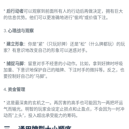
*
后行动者
可以观察到前面所有人的行动后再做决定，拥有巨大
的信息优势。他们可以更准确地进行“偷鸡”或价值下注。
3.
心理战与观察
*
建立形象
：你是“紧”（只玩好牌）还是“松”（什么牌都玩）的玩
家？有意识地改变自己的形象可以迷惑对手。
*
捕捉马脚
：留意对手不经意的小动作。比如，拿到好牌时呼吸
加重、下意识地保护自己的暗牌、下注时手的微抖等。反之，也
要控制好自己的“马脚”。
4.
资金管理
* 这是最深奥的玄机之一。再厉害的高手也可能因为一两把坏运
气而输光。明智的玩家会设定止损点和止盈点，不会因为一时冲
动而“上头”，投入超出承受能力的筹码。